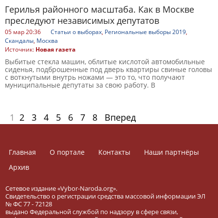
Герилья районного масштаба. Как в Москве
преследуют независимых депутатов
05 мар 20:36
Статьи о выборах
,
Региональные выборы 2019
,
Скандалы
,
Москва
Источник:
Новая газета
Выбитые стекла машин, облитые кислотой автомобильные
сиденья, подброшенные под дверь квартиры свиные головы
с воткнутыми внутрь ножами — это то, что получают
муниципальные депутаты за свою работу. В
1
2
3
4
5
6
7
8
Вперед
Главная
О портале
Контакты
Наши партнёры
Архив
Сетевое издание «Vybor-Naroda.org».
Свидетельство о регистрации средства массовой информации ЭЛ
№ ФС 77 - 72128
выдано Федеральной службой по надзору в сфере связи,