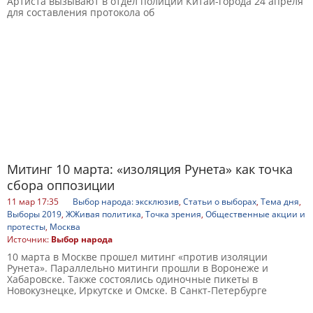
Артиста вызывают в отдел полиции Китай-города 24 апреля
для составления протокола об
Митинг 10 марта: «изоляция Рунета» как точка
сбора оппозиции
11 мар 17:35
Выбор народа: эксклюзив
,
Статьи о выборах
,
Тема дня
,
Выборы 2019
,
ЖЖивая политика
,
Точка зрения
,
Общественные акции и
протесты
,
Москва
Источник:
Выбор народа
10 марта в Москве прошел митинг «против изоляции
Рунета». Параллельно митинги прошли в Воронеже и
Хабаровске. Также состоялись одиночные пикеты в
Новокузнецке, Иркутске и Омске. В Санкт-Петербурге