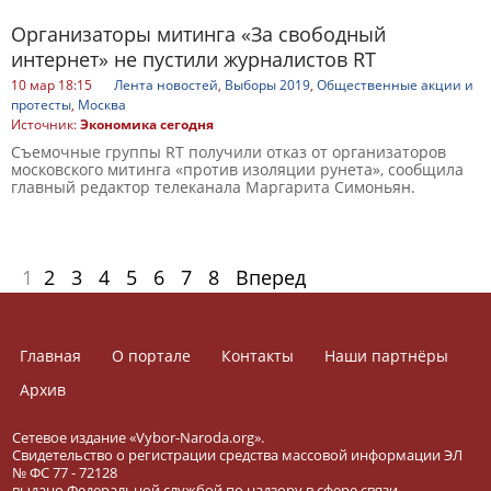
Организаторы митинга «За свободный
интернет» не пустили журналистов RT
10 мар 18:15
Лента новостей
,
Выборы 2019
,
Общественные акции и
протесты
,
Москва
Источник:
Экономика сегодня
Съемочные группы RT получили отказ от организаторов
московского митинга «против изоляции рунета», сообщила
главный редактор телеканала Маргарита Симоньян.
1
2
3
4
5
6
7
8
Вперед
Главная
О портале
Контакты
Наши партнёры
Архив
Сетевое издание «Vybor-Naroda.org».
Свидетельство о регистрации средства массовой информации ЭЛ
№ ФС 77 - 72128
выдано Федеральной службой по надзору в сфере связи,