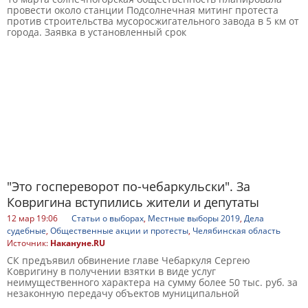
провести около станции Подсолнечная митинг протеста
против строительства мусоросжигательного завода в 5 км от
города. Заявка в установленный срок
"Это госпереворот по-чебаркульски". За
Ковригина вступились жители и депутаты
12 мар 19:06
Статьи о выборах
,
Местные выборы 2019
,
Дела
судебные
,
Общественные акции и протесты
,
Челябинская область
Источник:
Накануне.RU
СК предъявил обвинение главе Чебаркуля Сергею
Ковригину в получении взятки в виде услуг
неимущественного характера на сумму более 50 тыс. руб. за
незаконную передачу объектов муниципальной