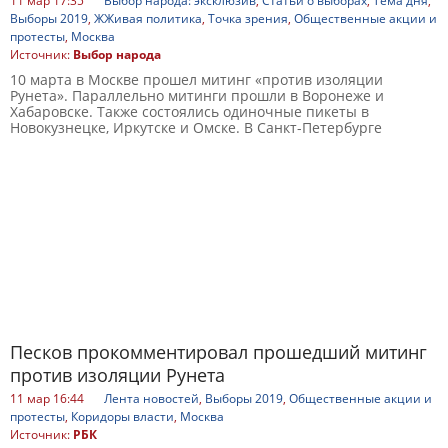
11 мар 17:35
Выбор народа: эксклюзив
,
Статьи о выборах
,
Тема дня
,
Выборы 2019
,
ЖЖивая политика
,
Точка зрения
,
Общественные акции и
протесты
,
Москва
Источник:
Выбор народа
10 марта в Москве прошел митинг «против изоляции
Рунета». Параллельно митинги прошли в Воронеже и
Хабаровске. Также состоялись одиночные пикеты в
Новокузнецке, Иркутске и Омске. В Санкт-Петербурге
Песков прокомментировал прошедший митинг
против изоляции Рунета
11 мар 16:44
Лента новостей
,
Выборы 2019
,
Общественные акции и
протесты
,
Коридоры власти
,
Москва
Источник:
РБК